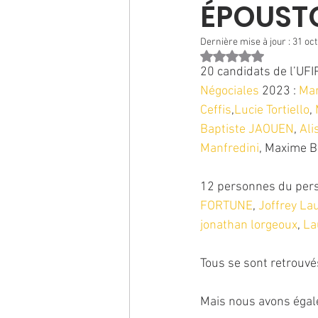
ÉPOUST
Dernière mise à jour :
31 oct
Noté NaN étoiles sur 
20 candidats de l’UFI
Négociales
 2023 : 
Mar
Ceffis
,
Lucie Tortiello
, 
Baptiste JAOUEN
, 
Ali
Manfredini
, Maxime B
12 personnes du pers
FORTUNE
, 
Joffrey La
jonathan lorgeoux
, 
La
Tous se sont retrouvé
Mais nous avons éga