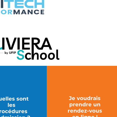
Je voudrais
elles sont
prendre un
les
rendez-vous
rocédures