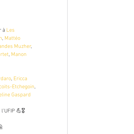
 à 
Les 
n
, 
Mattéo 
andes Muzher
, 
rtet
, 
Manon 
rdaro
, 
Ericca 
oits-Etchegoin
, 
line Gaspard
l’UFIP 💪🎖
