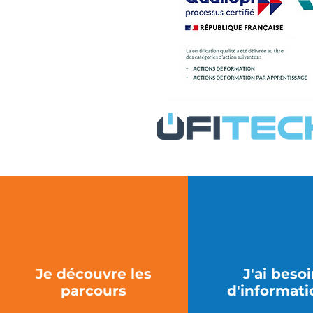
Je découvre les
J'ai beso
parcours
d'informati