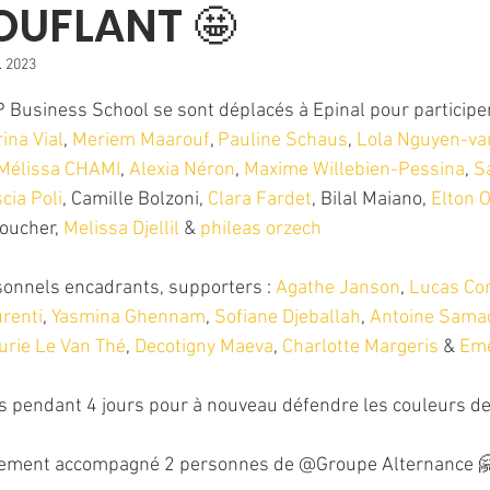
OUFLANT 🤩
. 2023
5.
P Business School se sont déplacés à Epinal pour participer
ina Vial
, 
Meriem Maarouf
, 
Pauline Schaus
, 
Lola Nguyen-va
Mélissa CHAMI
, 
Alexia Néron
, 
Maxime Willebien-Pessina
, 
S
scia Poli
, Camille Bolzoni, 
Clara Fardet
, Bilal Maiano, 
Elton O
oucher, 
Melissa Djellil
 & 
phileas orzech
onnels encadrants, supporters : 
Agathe Janson
, 
Lucas Co
urenti
, 
Yasmina Ghennam
, 
Sofiane Djeballah
, 
Antoine Samac
urie Le Van Thé
, 
Decotigny Maeva
, 
Charlotte Margeris
 & 
Eme
s pendant 4 jours pour à nouveau défendre les couleurs de 
lement accompagné 2 personnes de @Groupe Alternance 