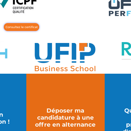
Consultez le certificat
Déposer ma
Qu
in
candidature à une
on !
offre en alternance
p