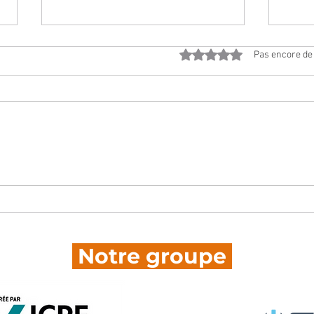
Noté 0 étoile sur 5.
Pas encore de
Aide à la mobilité des
Nos 
apprentis : tout savoir
déc
sur l’AIDE MOBILI-JEUNE®
Sto
by UFIP Business School
proj
inte
Notre groupe