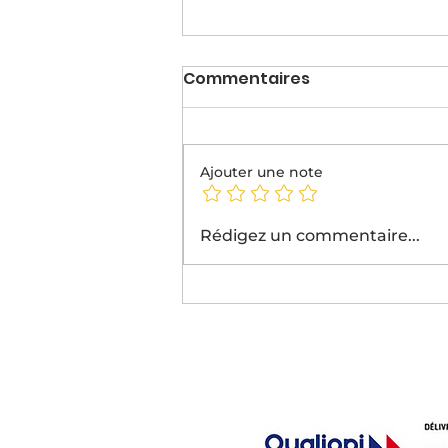
Commentaires
Ajouter une note
Nos étudiants brillent au
Rédigez un commentaire...
DCF Challenge 2026 🏆