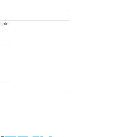
 note
étudiants à la
ouverte de
ckholm pour leur
et de mobilité
rnationale !