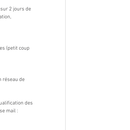
sur 2 jours de 
tion, 
s (petit coup 
n réseau de 
alification des 
e mail : 