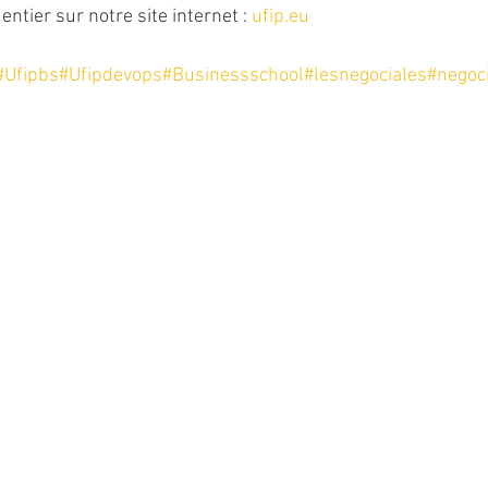
entier sur notre site internet : 
ufip.eu
#Ufipbs
#Ufipdevops
#Businessschool
#lesnegociales
#negoci