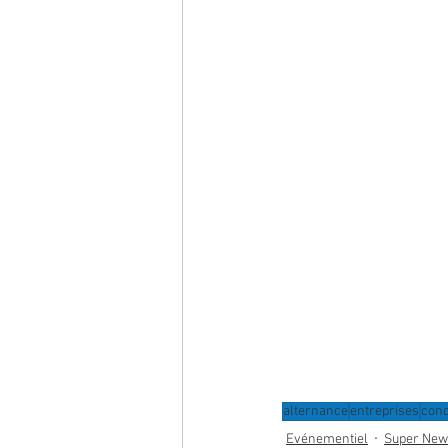
alternance
entreprises
con
Evénementiel
Super New