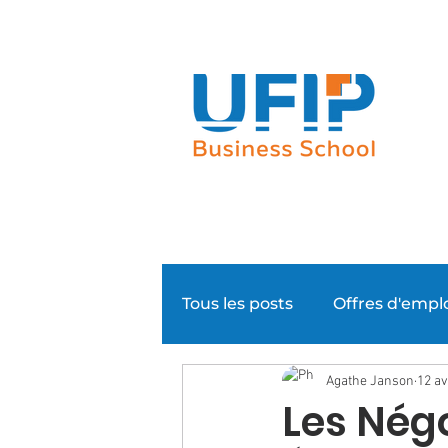
Notre groupe
Nos parcours
Tous les posts
Offres d'empl
Agathe Janson
12 av
Evénementiel
Super N
Les Nég