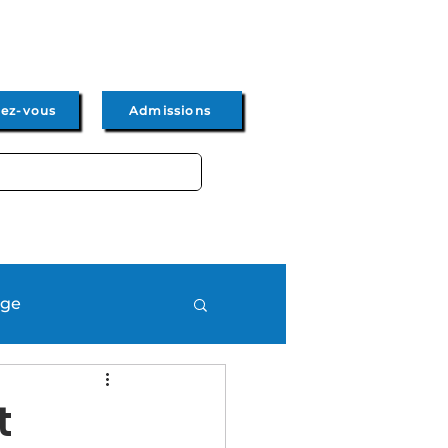
dez-vous
Admissions
Admissions
Actus & Events
age
t