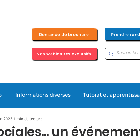
Demande de brochure
Prendre ren
Nos webinaires exclusifs
Bac+2
Bachelor UP by UFIP
Bac + 3
Bac + 4/5
oi
Informations diverses
Tutorat et apprentiss
r. 2023
1 min de lecture
ews
Formations
ociales... un événemen