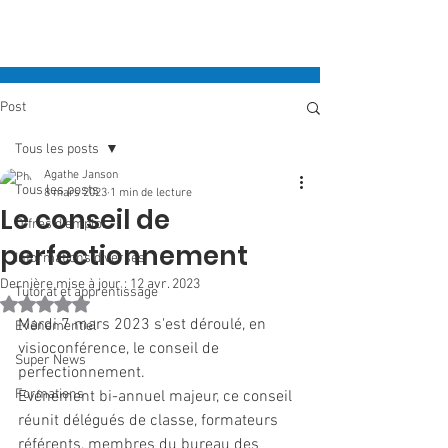
Post
Tous les posts
Agathe Janson
Tous les posts
8 mars 2023
1 min de lecture
Le conseil de
Offres d'emploi
perfectionnement
Informations diverses
Dernière mise à jour :
12 avr. 2023
Tutorat et apprentissage
Noté NaN étoiles sur 5.
Mardi 7 mars 2023 s'est déroulé, en 
Evénementiel
visioconférence, le conseil de 
Super News
perfectionnement.
Formations
Evénement bi-annuel majeur, ce conseil 
réunit délégués de classe, formateurs 
référents, membres du bureau des 