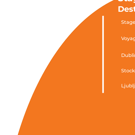
Dest
Stage
Voyag
Dubli
Stoc
Ljubl