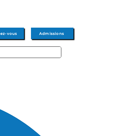
dez-vous
Admissions
Admissions
Actus & Events