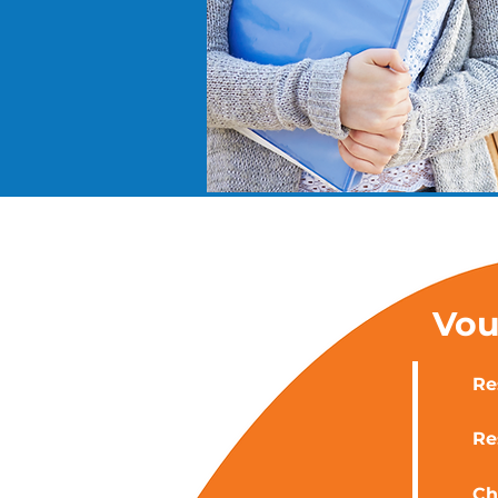
Vou
Re
Re
Ch