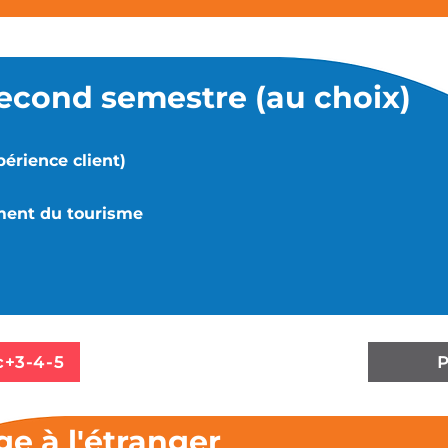
second semestre (au choix)
érience client)
ment du tourisme
+3-4-5
ge à l'étranger