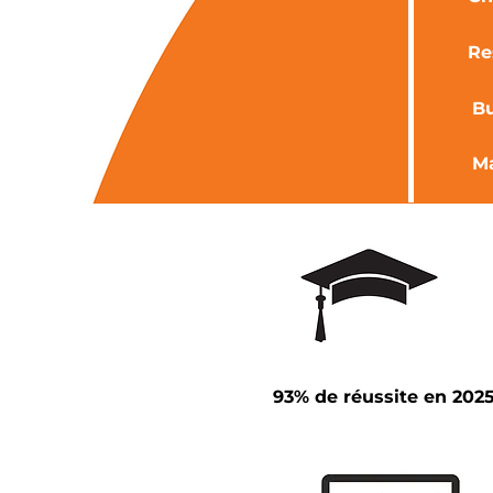
Re
Bu
M
93% de réussite en 202