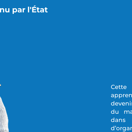
u par l'État
Cett
appren
deveni
du ma
dan
d’orga