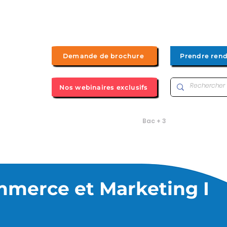
Demande de brochure
Prendre ren
Nos webinaires exclusifs
Bac+2
Bachelor UP by UFIP
Bac + 3
Bac + 4/5
merce et Marketing I