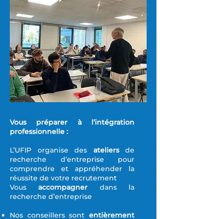
Vous préparer à l’intégration
professionnelle :
L’UFIP organise des
ateliers
de
recherche d’entreprise pour
comprendre et appréhender la
réussite de votre recrutement
Vous
accompagner
dans la
recherche d’entreprise
Nos conseillers sont
entièrement