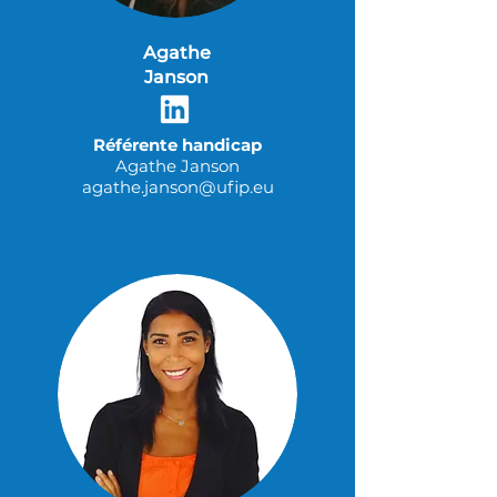
Agathe
Janson
Référente handicap
Agathe Janson
agathe.janson@ufip.eu