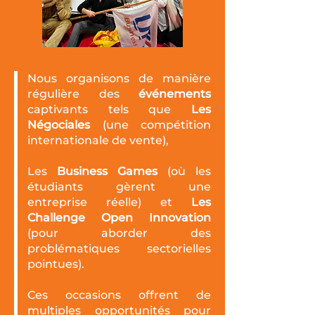
Nous organisons de manière
régulière des
événements
captivants tels que
Les
Négociales
(une compétition
internationale de vente),
Les
Business Games
(où les
étudiants gèrent une
entreprise réelle) et
Les
Challenge Open Innovation
(pour aborder des
problématiques sectorielles
pointues).
Ces occasions offrent de
multiples opportunités pour