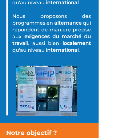
qu'au niveau
international
.
Nous proposons des
programmes en
alternance
qui
répondent de manière précise
aux
exigences du marché du
travail
, aussi bien
localement
qu'au niveau
international
.
Notre objectif ?