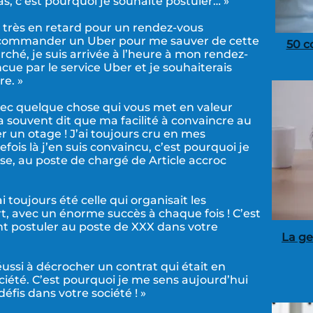
 pas, c’est pourquoi je souhaite postuler… »
nt très en retard pour un rendez-vous
 à commander un Uber pour me sauver de cette
50 c
rché, je suis arrivée à l’heure à mon rendez-
ncue par le service Uber et je souhaiterais
re. »
ec quelque chose qui vous met en valeur
 souvent dit que ma facilité à convaincre au
r un otage ! J’ai toujours cru en mes
ois là j’en suis convaincu, c’est pourquoi je
ise, au poste de chargé de Article accroc
i toujours été celle qui organisait les
, avec un énorme succès à chaque fois ! C’est
nt postuler au poste de XXX dans votre
La ge
éussi à décrocher un contrat qui était en
iété. C’est pourquoi je me sens aujourd’hui
fis dans votre société ! »