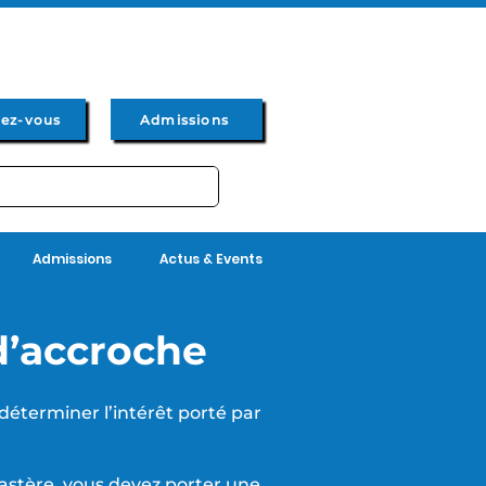
dez-vous
Admissions
Admissions
Actus & Events
d’accroche
déterminer l’intérêt porté par
astère
, vous devez porter une