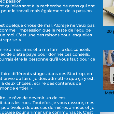
ec passion :
 qu’elles sont à la recherche de gens qui ont
our le travail mais également de la passion
a est quelque chose de mal. Alors je ne veux pas
i comme l’impression que le reste de l’équipe
20 
e moi. C’est une des raisons pour lesquelles
treprise. »
onne à mes amis et à ma famille des conseils
décidé d’être payé pour donner ces conseils.
urrais être la personne qu’il vous faut pour ce
à faire différents stages dans des Start-up, en
 envie de faire, je dois admettre que ça y est,
u’à deux choses : écrire des contenus de
u monde entier. »
Méth
ite, je rêve de devenir un de ces
 dans les rues. Toutefois je vous rassure, mes
e peu évolué depuis ces dernières années et je
uis douée pour animer une communauté. C’est