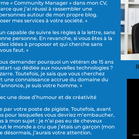
 terme « Community Manager » dans mon CV,
arce que j’ai réussi à rassembler une
personnes autour de mon propre blog.
oser mes services à votre société. »
n capable de suivre les règles à la lettre, sans
 bonne personne. En revanche, si vous êtes à la
des idées à proposer et qui cherche sans
 vous faut. »
vous demander pourquoi un vétéran de 15 ans
R
start-up dédiée aux nouvelles technologies ?
izarre. Toutefois, je sais que vous cherchez
 et une connaissance accrue du domaine du
l’annonce, je suis votre homme. »
ec une dose d’humour et de créativité
e par votre poste de pigiste. Toutefois, avant
ons pour lesquelles vous devriez m’embaucher,
us à mon sujet : je n’ai pas eu de cheveux
 tout le monde a cru que j’étais un garçon (mon
 désormais, j’aurais votre attention.