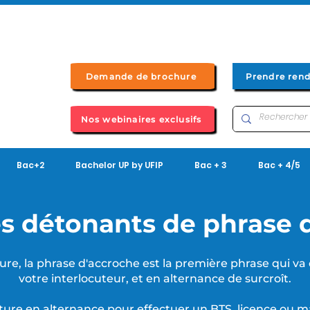
Demande de brochure
Prendre ren
Nos webinaires exclusifs
Bac+2
Bachelor UP by UFIP
Bac + 3
Bac + 4/5
s détonants de phrase 
ure, la phrase d'accroche est la première phrase qui va 
votre interlocuteur, et en
alternance
de surcroît.
ature en
alternance
pour effectuer un
BTS
,
licence
ou
m