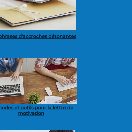
phrases d'accroches détonantes
odes et outils pour la lettre de
motivation