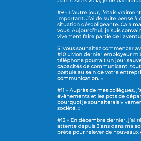
partir. Alors voilà, je ne partirai
#9 « L’autre jour, j’étais vraime
important. J’ai de suite pensé
situation désobligeante. Ca a ma
vous. Aujourd’hui, je suis convai
vivement faire partie de l’aventu
Si vous souhaitez commencer av
#10 « Mon dernier employeur m’a
téléphone pourrait un jour sauve
capacités de communicant, toutef
postule au sein de votre entrepr
communication. »
#11 « Auprès de mes collègues, j’a
évènements et les pots de départ
pourquoi je souhaiterais viveme
société. »
#12 « En décembre dernier, j’ai r
attente depuis 3 ans dans ma soc
prête pour relever de nouveaux dé