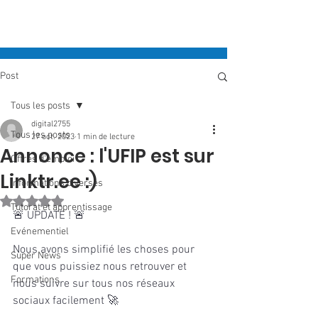
Post
Tous les posts
digital2755
Tous les posts
27 oct. 2023
1 min de lecture
Annonce : l'UFIP est sur
Offres d'emploi
Linktr.ee :)
Informations diverses
Noté NaN étoiles sur 5.
Tutorat et apprentissage
🚨 UPDATE ! 🚨 
Evénementiel
Nous avons simplifié les choses pour 
Super News
que vous puissiez nous retrouver et 
Formations
nous suivre sur tous nos réseaux 
sociaux facilement 🚀  