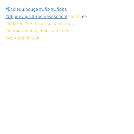
#Ecolequibouge
#Ufip
#Ufipbs
#Ufipdevops
#Businessschool
#linktr
.ee 
#linktree
#reseaux
#socialmedias
#instagram
#facebook
#linkedin
#youtube
#tiktok