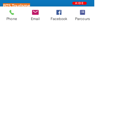
AIDE
BTS Tourisme
Bachelor UP
Phone
Email
Facebook
Parcours
NOS BAC + 3
Bac + 3 Communication, Digital &
Événementiel
Bac + 3 Marketing et Commercial
NOS BAC + 4/5
Bac +4 / 5 Manager du développement
& de la stratégie commerciale
Bac+4/5 Manager du développement à
l'International
Bac + 4 / 5 Manager de la strategie
Digitale
FORMATIONS UFITECH