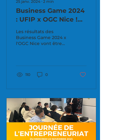
25 janv. 2024
∙
2
min
Business Game 2024
: UFIP x OGC Nice !
🔴⚫🦅
Les résultats des
Business Game 2024 x
l'OGC Nice vont être
annoncés ! 🙌
Découvrez l'annonce
des vainqueurs ce
samedi 27 janvier,...
110
0