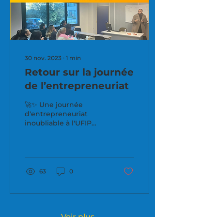
30 nov. 2023
∙
1
min
Retour sur la journée
de l’entrepreneuriat
🚀✨ Une journée
d'entrepreneuriat
inoubliable à l'UFIP
BUSINESS SCHOOL ! Le
26 novembre, nous
avons eu la chance
d'accueillir des...
63
0
Voir plus