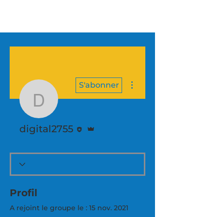
Plus d'actions
S'abonner
digital2755
Rédacteur
Administrateur
digital2755
Profil
A rejoint le groupe le : 15 nov. 2021