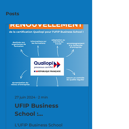
Posts
27 juin 2024
∙
2
min
UFIP Business
School :
Renouvellement de
L'UFIP Business School