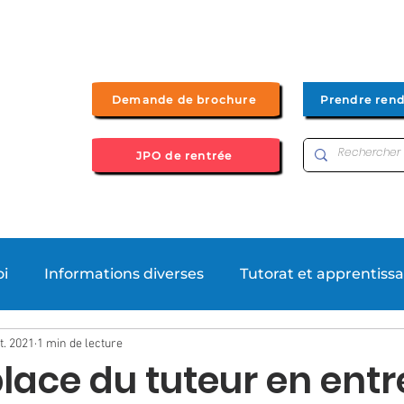
Demande de brochure
Prendre ren
JPO de rentrée
Bac+2
Bachelor UP by UFIP
Bac + 3
Bac + 4/5
oi
Informations diverses
Tutorat et apprentiss
t. 2021
1 min de lecture
ews
Formations
place du tuteur en entr