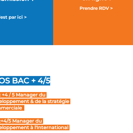
Prendre RDV >
'est par ici >
S BAC + 4/5
 +4 / 5 Manager du
eloppement & de la stratégie
merciale
+4/5 Manager du
eloppement à l'International