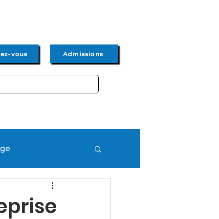
dez-vous
Admissions
Admissions
Actus & Events
age
eprise