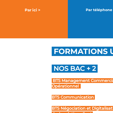
Par ici >
Par téléphone
FORMATIONS U
NOS BAC + 2
BTS Management Commerci
Opérationnel
BTS Communication
BTS Négociation et Digitalisa