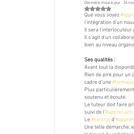
Dernière mise à jour :
24 nov
Noté NaN étoiles sur 
Que vous soyez 
#appr
l'intégration d'un nou
Il sera l'interlocuteu
Il s'agit d'un collabo
bien au niveau organi
Ses qualités :
Avant tout la disponibil
Rien de pire pour un 
cadre d'une 
#formati
Plus particulièrement 
soutenu et écouté.
Le tuteur doit faire p
suivi de l'
#apprenant
.
Le 
#contrat
 d'
#appren
Une telle démarche, e