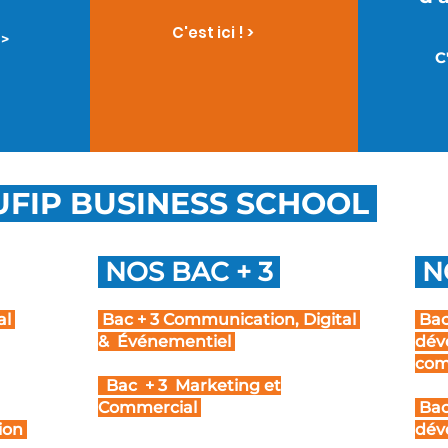
C'est ici ! >
 >
C
FIP BUSINESS SCHOOL
NOS BAC + 3
NO
al
Bac + 3 Communication, Digital
Bac
& Événementiel
dév
com
Bac + 3 Marketing et
Commercial
Bac
tion
dév