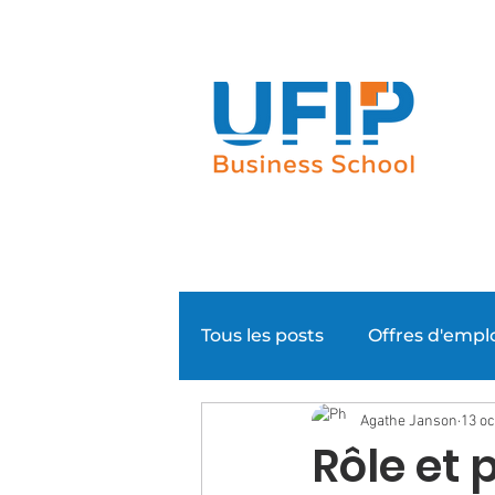
Notre groupe
Nos parcours
Tous les posts
Offres d'empl
Agathe Janson
13 oc
Evénementiel
Super N
Rôle et 