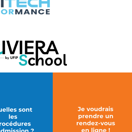
Je voudrais
elles sont
prendre un
les
rendez-vous
rocédures
en ligne !
admission ?