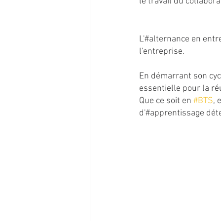
le travail du collabora
L'#alternance en entre
l'entreprise.
En démarrant son cycle
essentielle pour la r
Que ce soit en 
#BTS
, 
d'#apprentissage déte