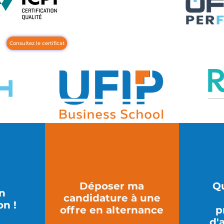
Consultez le certificat
Déposer ma
Qu
in
candidature à une
on !
offre en alternance
p
d'