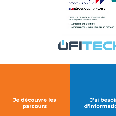
Je découvre les
J'ai beso
parcours
d'informati