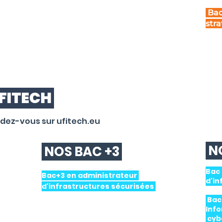
Bac
stra
FITECH
ndez-vous sur ufitech.eu
NO
NOS BAC +3
Bac
Bac+3 en administrateur
d'i
d'infrastructures sécurisées
Bac 
Inf
cyb