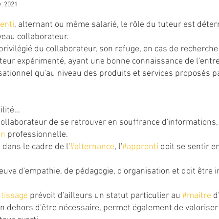
. 2021
5.
enti
, alternant ou même salarié, le rôle du tuteur est déte
veau collaborateur.
r privilégié du collaborateur, son refuge, en cas de recherch
rateur expérimenté, ayant une bonne connaissance de l'entre
sationnel qu'au niveau des produits et services proposés pa
ité...
collaborateur de se retrouver en souffrance d'informations,
on
 professionnelle.
dans le cadre de l'
#alternance
, l'
#apprenti
 doit se sentir e
reuve d'empathie, de pédagogie, d'organisation et doit être 
tissage
 prévoit d'ailleurs un statut particulier au 
#maitre
 d
n dehors d'être nécessaire, permet également de valoriser l