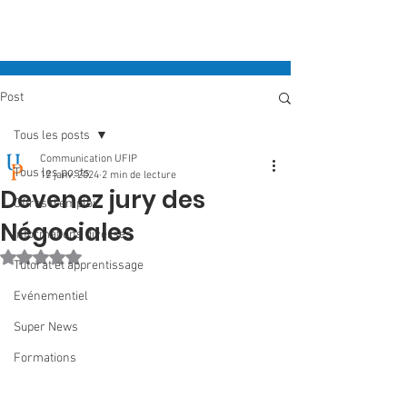
Post
Tous les posts
Communication UFIP
Tous les posts
12 janv. 2024
2 min de lecture
Devenez jury des
Offres d'emploi
Négociales
Informations diverses
Noté NaN étoiles sur 5.
Tutorat et apprentissage
Evénementiel
Super News
Formations