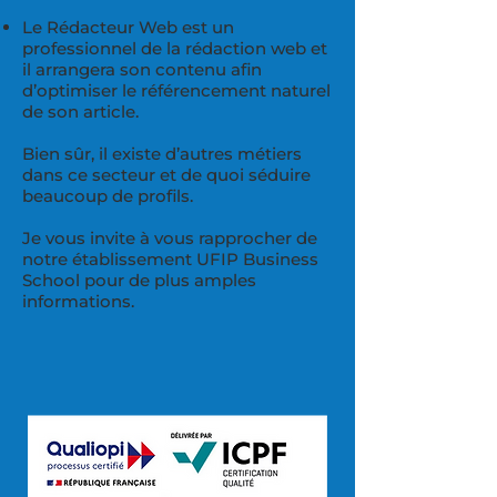
Le Rédacteur Web est un
professionnel de la rédaction web et
il arrangera son contenu afin
d’optimiser le référencement naturel
de son article.
Bien sûr, il existe d’autres métiers
dans ce secteur et de quoi séduire
beaucoup de profils.
Je vous invite à vous rapprocher de
notre établissement UFIP Business
School pour de plus amples
informations.