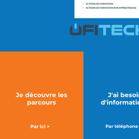
Je découvre les
J'ai beso
parcours
d'informati
Par ici >
Par téléphone