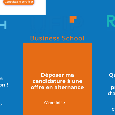
Consultez le certificat
Déposer ma
Qu
in
candidature à une
on !
offre en alternance
p
d'
C'est ici ! >
 >
C