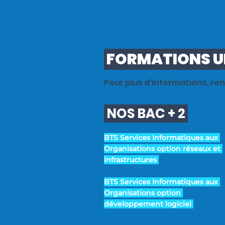
Bachelor UP
FORMATIONS U
Pour plus d'informations, re
NOS BAC + 2
BTS Services Informatiques aux
Organisations option réseaux et
infrastructures
BTS Services Informatiques aux
Organisations option
développement logiciel