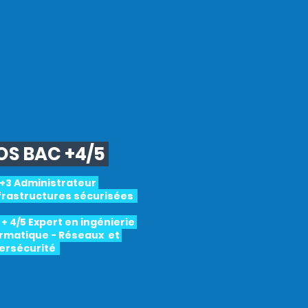
S BAC +4/5
 +3 Administrateur
nfrastructures sécurisées
+ 4/5 Expert en ingénierie
ormatique - Réseaux et
ersécurité