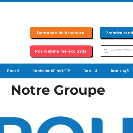
Demande de brochure
Prendre ren
Nos webinaires exclusifs
Bac+2
Bachelor UP by UFIP
Bac + 3
Bac + 4/5
Notre Groupe