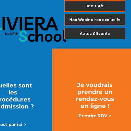
Bac + 4/5
Nos Webinaires exclusifs
Actus & Events
Je voudrais
elles sont
prendre un
les
rendez-vous
rocédures
en ligne !
admission ?
Prendre RDV >
'est par ici >