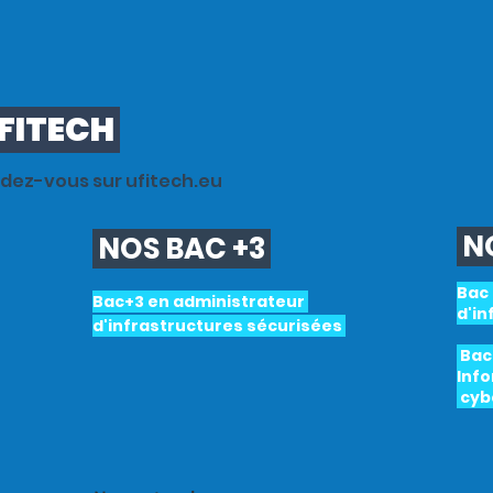
FITECH
ndez-vous sur ufitech.eu
NO
NOS BAC +3
Bac
Bac+3 en administrateur
d'i
d'infrastructures sécurisées
Bac 
Inf
cyb