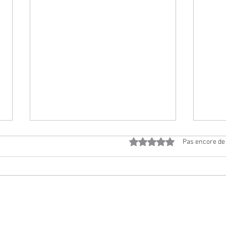
Noté 0 étoile sur 5.
Pas encore de
Les
Les Négociales... un