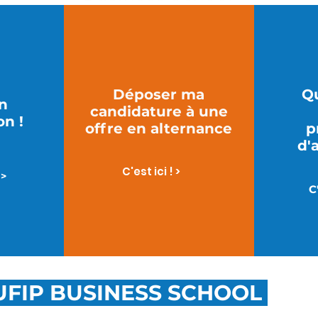
Déposer ma
Qu
in
candidature à une
on !
offre en alternance
p
d'
C'est ici ! >
 >
C
FIP BUSINESS SCHOOL