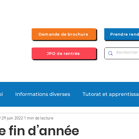
Demande de brochure
Prendre ren
JPO de rentrée
Bac+2
Bachelor UP by UFIP
Bac + 3
Bac + 4/5
oi
Informations diverses
Tutorat et apprentiss
P
29 juin 2022
1 min de lecture
ews
Formations
e fin d’année