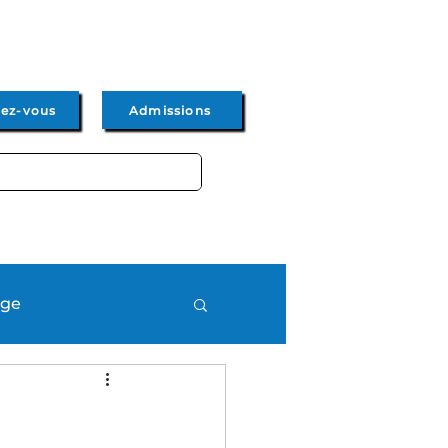
dez-vous
Admissions
Admissions
Actus & Events
age