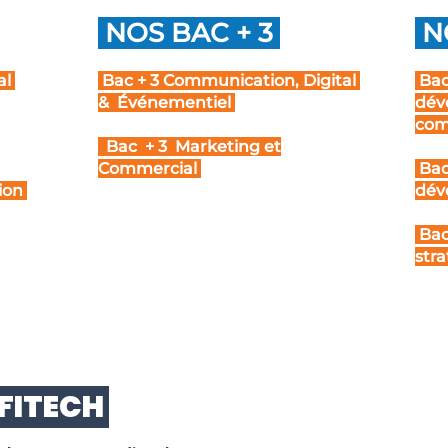
NOS BAC + 3
NO
al
Bac + 3 Communication, Digital
Bac
& Événementiel
dév
com
Bac + 3 Marketing et
Commercial
Bac
tion
dév
Bac
stra
FITECH