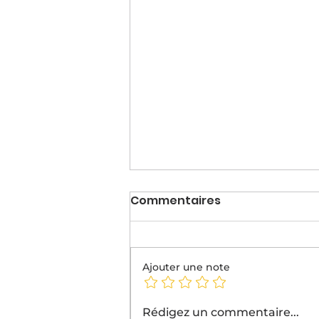
Commentaires
Ajouter une note
La prochaine édition de
Rédigez un commentaire...