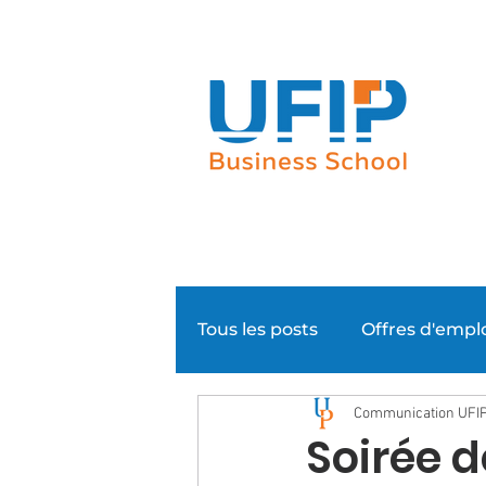
Notre groupe
Nos parcours
Tous les posts
Offres d'empl
Communication UFI
Evénementiel
Super N
Soirée d