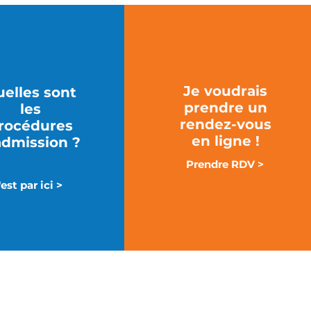
Je voudrais
elles sont
prendre un
les
rendez-vous
rocédures
en ligne !
admission ?
Prendre RDV >
'est par ici >