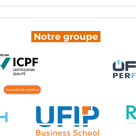
événement
ÉPOUSTOUFLANT 🤩
Notre groupe
Consultez le certificat