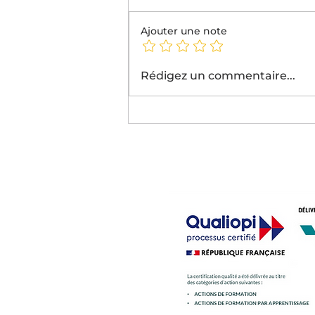
Ajouter une note
Florian Buzzo et Florian
Rédigez un commentaire...
Vial : direction les
Qualifications Nationales
des DCF Challenges !