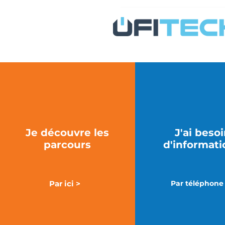
Je découvre les
J'ai beso
parcours
d'informati
Par ici >
Par téléphone