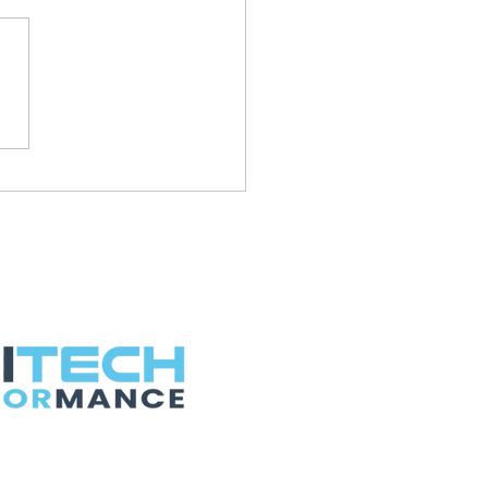
citations aux
eaux bacheliers !