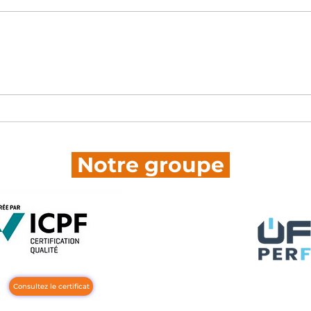
Retour sur notre Soirée
Féli
80’s : une fin d’année
nouv
haute en couleurs !
Notre groupe
Consultez le certificat