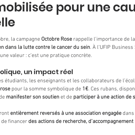
mobilisée pour une ca
lle
5.
bre, la campagne 
Octobre Rose
 rappelle l’importance de la
n dans la lutte contre le cancer du sein
. À l’UFIP Business 
’une valeur : c’est une pratique concrète.
lique, un impact réel
es étudiants, les enseignants et les collaborateurs de l’écol
 rose
 pour la somme symbolique de 
1€
. Ces rubans, disponi
de 
manifester son soutien
 et de 
participer à une action de s
ront 
entièrement reversés à une association engagée
 dans 
n de financer 
des actions de recherche, d’accompagnement d