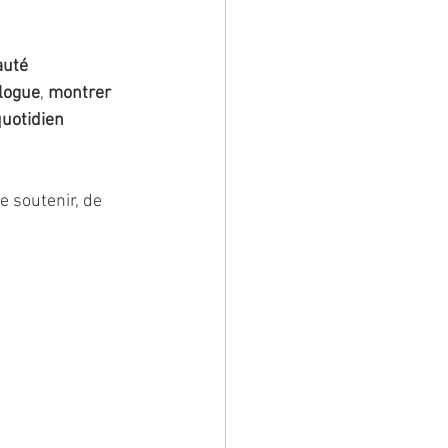
uté 
alogue
, 
montrer 
quotidien 
e soutenir, de 