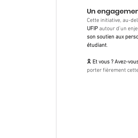
Un engagement
Cette initiative, au-del
UFIP
 autour d’un enje
son soutien aux pers
étudiant
.
🎗️ 
Et vous ? Avez-vou
porter fièrement cett