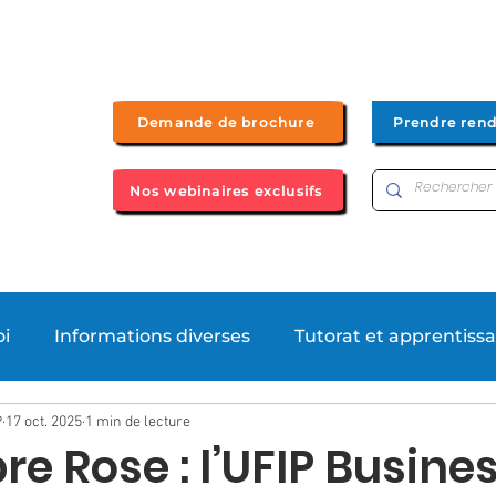
Demande de brochure
Prendre ren
Nos webinaires exclusifs
Bac+2
Bachelor UP by UFIP
Bac + 3
Bac + 4/5
oi
Informations diverses
Tutorat et apprentiss
P
17 oct. 2025
1 min de lecture
ews
Formations
re Rose : l’UFIP Busine