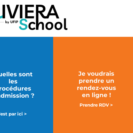
Je voudrais
elles sont
prendre un
les
rendez-vous
rocédures
en ligne !
admission ?
Prendre RDV >
'est par ici >