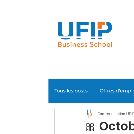
Notre groupe
Nos parcours
Tous les posts
Offres d'empl
Communication UFI
Evénementiel
Super N
🎀 Octob