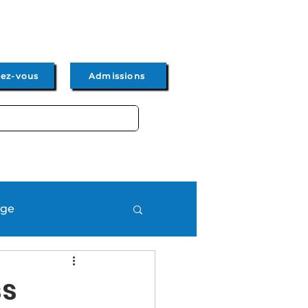
dez-vous
Admissions
Admissions
Actus & Events
age
ss