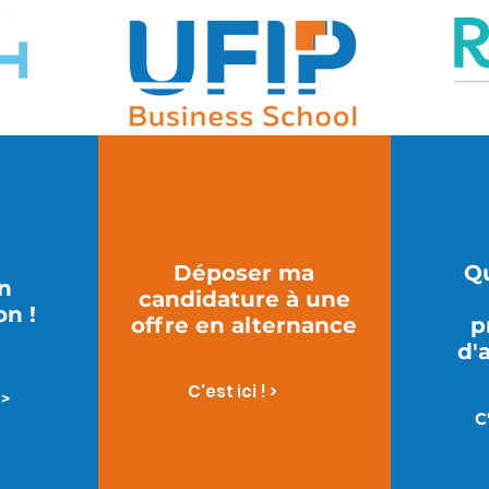
Déposer ma
Qu
in
candidature à une
on !
offre en alternance
p
d'
C'est ici ! >
 >
C