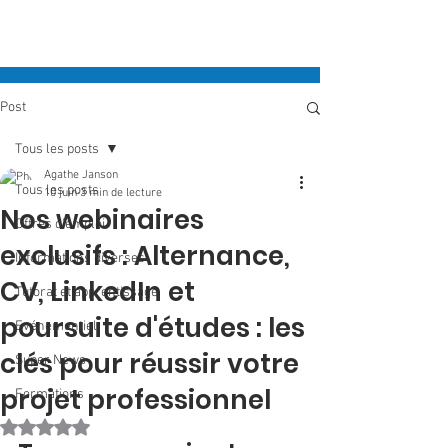
Post
Tous les posts
Agathe Janson
Tous les posts
10 juin
3 min de lecture
Nos webinaires
Offres d'emploi
exclusifs : Alternance,
Informations diverses
CV, LinkedIn et
Tutorat et apprentissage
poursuite d'études : les
Evénementiel
clés pour réussir votre
Super News
projet professionnel
Formations
Noté NaN étoiles sur 5.