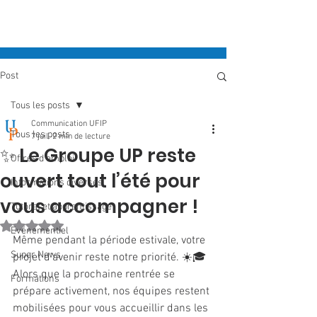
Post
Tous les posts
Communication UFIP
Tous les posts
7 juil.
2 min de lecture
✨ Le Groupe UP reste
Offres d'emploi
ouvert tout l’été pour
Informations diverses
vous accompagner !
Tutorat et apprentissage
Noté NaN étoiles sur 5.
Evénementiel
Même pendant la période estivale, votre 
Super News
projet d’avenir reste notre priorité. ☀️🎓
Alors que la prochaine rentrée se 
Formations
prépare activement, nos équipes restent 
mobilisées pour vous accueillir dans les 