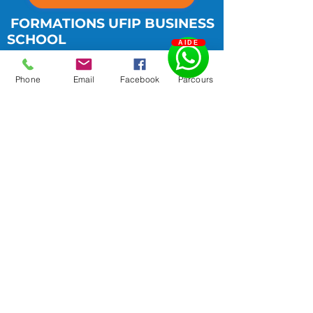
FORMATIONS UFIP BUSINESS
SCHOOL
AIDE
NOS BAC + 2
Phone
Email
Facebook
Parcours
BTS Management Commercial
Opérationnel
BTS Communication
BTS Négociation et Digitalisation
de la relation client
BTS Tourisme
Bachelor UP
NOS BAC + 3
Bac + 3 Communication, Digital &
Événementiel
Bac + 3 Marketing et Commercial