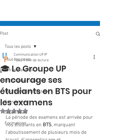
Post
Tous les posts
Communication UFIP
Tous les posts
7 juil.
1 min de lecture
🎓 Le Groupe UP
Offres d'emploi
encourage ses
Informations diverses
étudiants en BTS pour
Tutorat et apprentissage
les examens
Evénementiel
Noté NaN étoiles sur 5.
Super News
La période des examens est arrivée pour 
Formations
nos étudiants en 
BTS
, marquant 
l’aboutissement de plusieurs mois de 