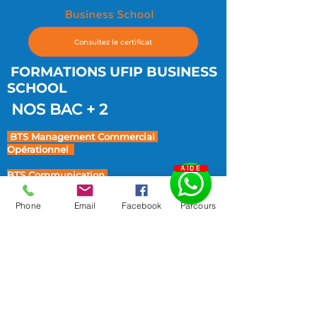
Consultez le certificat
FORMATIONS UFIP BUSINESS
SCHOOL
NOS BAC + 2
BTS Management Commercial
Opérationnel
AIDE
BTS Communication
BTS Négociation et Digitalisation
Phone
Email
Facebook
Parcours
de la relation client
BTS Tourisme
Bachelor UP
NOS BAC + 3