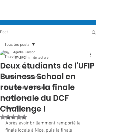
Post
Tous les posts
Agathe Janson
Tous les posts
10 juin
2 min de lecture
Deux étudiants de l'UFIP
Offres d'emploi
Business School en
Informations diverses
route vers la finale
Tutorat et apprentissage
nationale du DCF
Evénementiel
Challenge !
Super News
Noté NaN étoiles sur 5.
Formations
Après avoir brillamment remporté la 
finale locale à Nice, puis la finale 